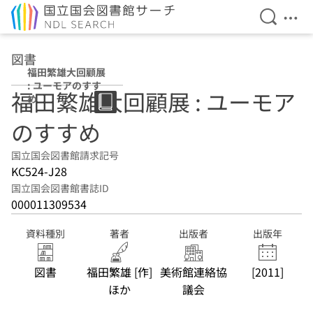
検索を開
メニ
本文へ移動
図書
福田繁雄大回顧展
: ユーモアのすす
福田繁雄大回顧展 : ユーモア
め
のすすめ
国立国会図書館請求記号
KC524-J28
国立国会図書館書誌ID
000011309534
資料種別
著者
出版者
出版年
図書
福田繁雄 [作]
美術館連絡協
[2011]
ほか
議会