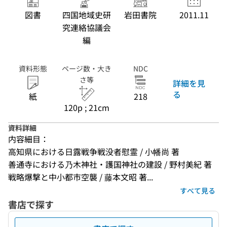
図書
四国地域史研
岩田書院
2011.11
究連絡協議会
編
資料形態
ページ数・大き
NDC
さ等
詳細を見
る
紙
218
120p ; 21cm
資料詳細
内容細目：
高知県における日露戦争戦没者慰霊 / 小幡尚 著
善通寺における乃木神社・護国神社の建設 / 野村美紀 著
戦略爆撃と中小都市空襲 / 藤本文昭 著...
すべて見る
書店で探す