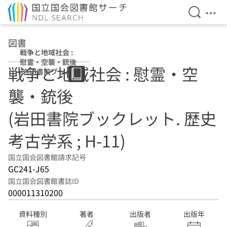
検索を開
メニ
本文へ移動
図書
戦争と地域社会 :
慰霊・空襲・銃後
戦争と地域社会 : 慰霊・空
(岩田書院ブック
レット. 歴史考古
襲・銃後
学系 ; H-11)
(岩田書院ブックレット. 歴史
考古学系 ; H-11)
国立国会図書館請求記号
GC241-J65
国立国会図書館書誌ID
000011310200
資料種別
著者
出版者
出版年