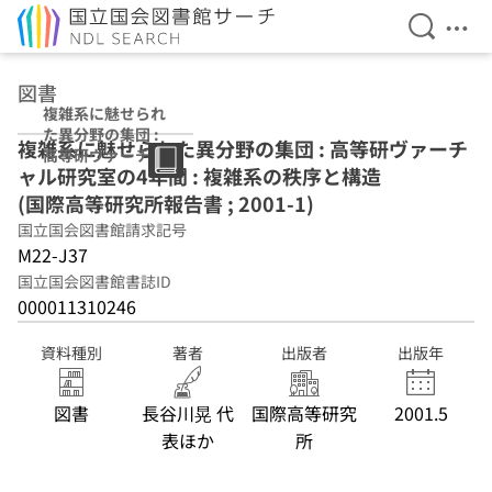
検索を開
メニ
本文へ移動
図書
複雑系に魅せられ
た異分野の集団 :
複雑系に魅せられた異分野の集団 : 高等研ヴァーチ
高等研ヴァーチャ
ャル研究室の4年間 : 複雑系の秩序と構造
ル研究室の4年間 :
複雑系の秩序と構
(国際高等研究所報告書 ; 2001-1)
造 (国際高等研究
国立国会図書館請求記号
所報告書 ; 2001-
M22-J37
1)
国立国会図書館書誌ID
000011310246
資料種別
著者
出版者
出版年
図書
長谷川晃 代
国際高等研究
2001.5
表ほか
所