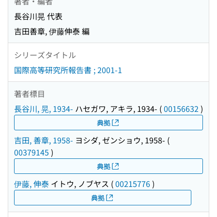
著者・編者
長谷川晃 代表
吉田善章, 伊藤伸泰 編
シリーズタイトル
国際高等研究所報告書 ; 2001-1
著者標目
長谷川, 晃, 1934-
ハセガワ, アキラ, 1934-
(
00156632
)
典拠
吉田, 善章, 1958-
ヨシダ, ゼンショウ, 1958-
(
00379145
)
典拠
伊藤, 伸泰
イトウ, ノブヤス
(
00215776
)
典拠