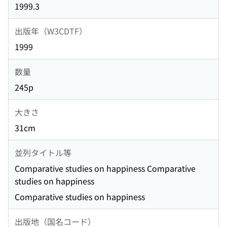
1999.3
出版年（W3CDTF）
1999
数量
245p
大きさ
31cm
並列タイトル等
Comparative studies on happiness Comparative
studies on happiness
Comparative studies on happiness
出版地（国名コード）