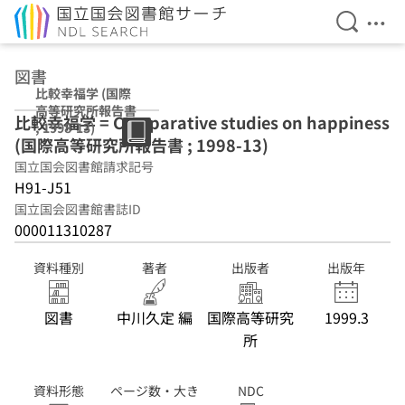
検索を開
メニ
本文へ移動
図書
比較幸福学 (国際
高等研究所報告書
比較幸福学 = Comparative studies on happiness
; 1998-13)
(国際高等研究所報告書 ; 1998-13)
国立国会図書館請求記号
H91-J51
国立国会図書館書誌ID
000011310287
資料種別
著者
出版者
出版年
図書
中川久定 編
国際高等研究
1999.3
所
資料形態
ページ数・大き
NDC