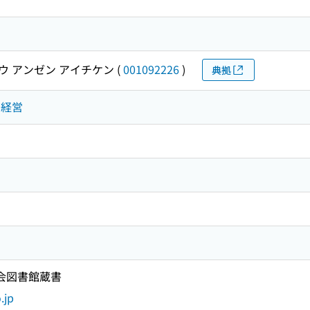
ウ アンゼン アイチケン
(
001092226
)
典拠
・経営
国会図書館蔵書
.jp