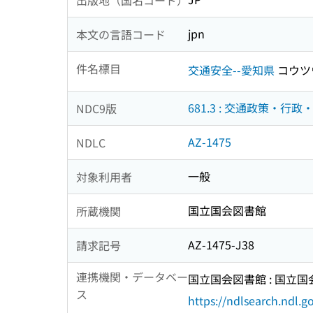
jpn
本文の言語コード
件名標目
交通安全--愛知県
コウツ
681.3 : 交通政策・行政
NDC9版
AZ-1475
NDLC
一般
対象利用者
国立国会図書館
所蔵機関
AZ-1475-J38
請求記号
連携機関・データベー
国立国会図書館 : 国立
ス
https://ndlsearch.ndl.go