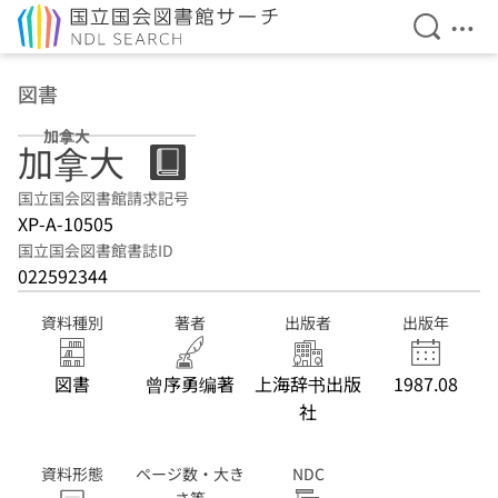
検索を開
メニ
本文へ移動
図書
加拿大
加拿大
国立国会図書館請求記号
XP-A-10505
国立国会図書館書誌ID
022592344
資料種別
著者
出版者
出版年
図書
曾序勇编著
上海辞书出版
1987.08
社
資料形態
ページ数・大き
NDC