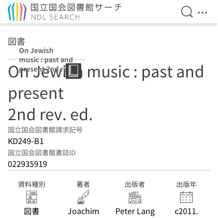
検索を開
メニ
本文へ移動
図書
On Jewish
music : past and
On Jewish music : past and
present 2nd rev.
ed.
present
2nd rev. ed.
国立国会図書館請求記号
KD249-B1
国立国会図書館書誌ID
022935919
資料種別
著者
出版者
出版年
図書
Joachim
Peter Lang
c2011.