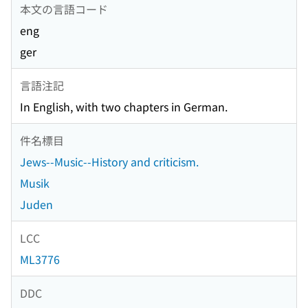
本文の言語コード
eng
ger
言語注記
In English, with two chapters in German.
件名標目
Jews--Music--History and criticism.
Musik
Juden
LCC
ML3776
DDC