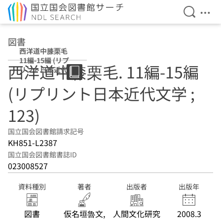
検索を開
メニ
本文へ移動
図書
西洋道中膝栗毛
11編-15編 (リプ
西洋道中膝栗毛. 11編-15編
リント日本近代文
学 ; 123)
(リプリント日本近代文学 ;
123)
国立国会図書館請求記号
KH851-L2387
国立国会図書館書誌ID
023008527
資料種別
著者
出版者
出版年
図書
仮名垣魯文,
人間文化研究
2008.3