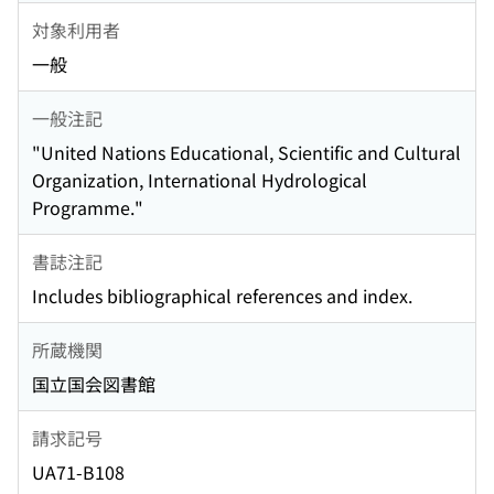
対象利用者
一般
一般注記
"United Nations Educational, Scientific and Cultural
Organization, International Hydrological
Programme."
書誌注記
Includes bibliographical references and index.
所蔵機関
国立国会図書館
請求記号
UA71-B108