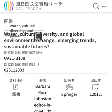
検索を開
メニ
本文へ移動
図書
Water, cultural
diversity, and
Water, cultural diversity, and global
global
environmental change : emerging trends,
environmental
change :
sustainable futures?
emerging
国立国会図書館請求記号
trends,
UA71-B108
sustainable
futures?
国立国会図書館書誌ID
023112033
資料種別
著者
出版者
出版年
Barbara
Rose
図書
Springer
c2012.
Johnston,
editor-in-
chiefほか