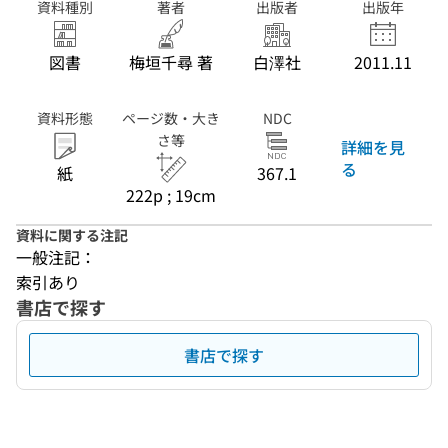
資料種別
著者
出版者
出版年
図書
梅垣千尋 著
白澤社
2011.11
資料形態
ページ数・大き
NDC
さ等
詳細を見
る
紙
367.1
222p ; 19cm
資料に関する注記
一般注記：
索引あり
書店で探す
書店で探す