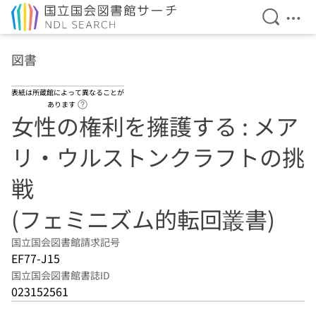
検索を開
メニ
本文へ移動
図書
表紙は所蔵館によって異なることが
ヘルプページへのリンク
あります
女性の権利を擁護する : メア
リ・ウルストンクラフトの挑
戦
(フェミニズム的転回叢書)
国立国会図書館請求記号
EF77-J15
国立国会図書館書誌ID
023152561