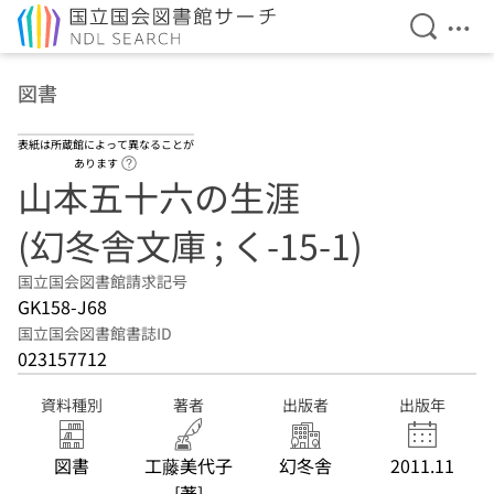
検索を開
メニ
本文へ移動
図書
表紙は所蔵館によって異なることが
ヘルプページへのリンク
あります
山本五十六の生涯
(幻冬舎文庫 ; く-15-1)
国立国会図書館請求記号
GK158-J68
国立国会図書館書誌ID
023157712
資料種別
著者
出版者
出版年
図書
工藤美代子
幻冬舎
2011.11
[著]