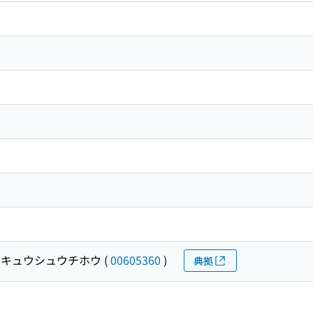
 キュウシュウチホウ
(
00605360
)
典拠