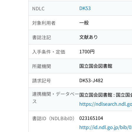
DK53
NDLC
一般
対象利用者
文献あり
書誌注記
1700円
入手条件・定価
国立国会図書館
所蔵機関
DK53-J482
請求記号
連携機関・データベー
国立国会図書館 : 国立
ス
https://ndlsearch.ndl.go
023165104
書誌ID（NDLBibID）
http://id.ndl.go.jp/bib