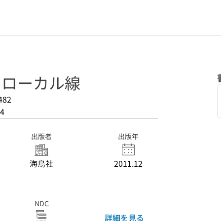
州のローカル線
482
4
出版者
出版年
海鳥社
2011.12
NDC
詳細を見る