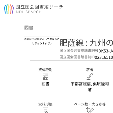
本文へ移動
図書
肥薩線 : 九
表紙は所蔵館によって異なるこ
ヘルプページへのリンク
とがあります
DK53-J
国立国会図書館請求記号
02316510
国立国会図書館書誌ID
資料種別
著者
図書
宇都宮照信, 栗原隆司
著
資料形態
ページ数・大きさ等