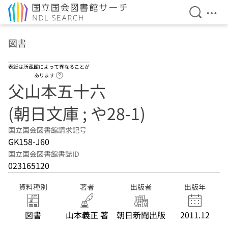
検索を開
メニ
本文へ移動
図書
表紙は所蔵館によって異なることが
ヘルプページへのリンク
あります
父山本五十六
(朝日文庫 ; や28-1)
国立国会図書館請求記号
GK158-J60
国立国会図書館書誌ID
023165120
資料種別
著者
出版者
出版年
図書
山本義正 著
朝日新聞出版
2011.12