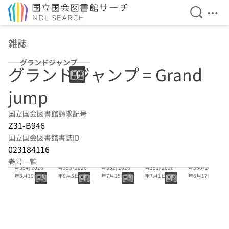
検索を開
メニ
本文へ移動
雑誌
グランドジャンプ
グランドジャンプ = Grand
jump
国立国会図書館請求記号
Z31-B946
国立国会図書館書誌ID
023184116
15巻17号(通
15巻16号(通
15巻15号(通
15巻14号(通
15巻13号(通
巻号一覧
号354) 2026
号353) 2026
号352) 2026
号351) 2026
号350) 2026
年8月19日
年8月5日
年7月15日
年7月1日
年6月17日