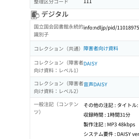
111
整理区分コード
デジタル
国立国会図書館永続的
info:ndljp/pid/1101897
識別子
障害者向け資料
コレクション（共通）
コレクション（障害者
DAISY
向け資料：レベル1）
コレクション（障害者
音声DAISY
向け資料：レベル2）
一般注記（コンテン
その他の注記 : タイトル:
ツ）
収録時間 : 1時間31分
製作注記 : MP3 48kbps
システム要件 : DAISY ver.