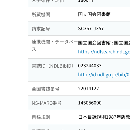
国立国会図書館
所蔵機関
SC367-J357
請求記号
連携機関・データベー
国立国会図書館 : 国立
ス
https://ndlsearch.ndl.go
023244033
書誌ID（NDLBibID）
http://id.ndl.go.jp/bib
22014122
全国書誌番号
145056000
NS-MARC番号
日本目録規則1987年版
目録規則