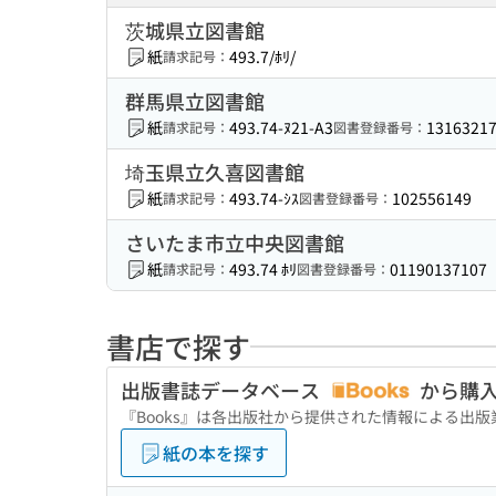
茨城県立図書館
紙
493.7/ﾎﾘ/
請求記号：
群馬県立図書館
紙
493.74-ﾇ21-A3
1316321
請求記号：
図書登録番号：
埼玉県立久喜図書館
紙
493.74-ｼｽ
102556149
請求記号：
図書登録番号：
さいたま市立中央図書館
紙
493.74 ﾎﾘ
01190137107
請求記号：
図書登録番号：
書店で探す
出版書誌データベース
から購
『Books』は各出版社から提供された情報による出
紙の本を探す