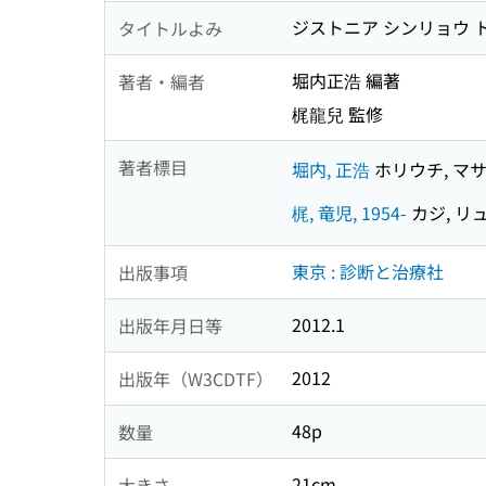
ジストニア シンリョウ 
タイトルよみ
堀内正浩 編著
著者・編者
梶龍兒 監修
著者標目
堀内, 正浩
ホリウチ, マ
梶, 竜児, 1954-
カジ, リュ
東京 : 診断と治療社
出版事項
2012.1
出版年月日等
2012
出版年（W3CDTF）
48p
数量
21cm
大きさ