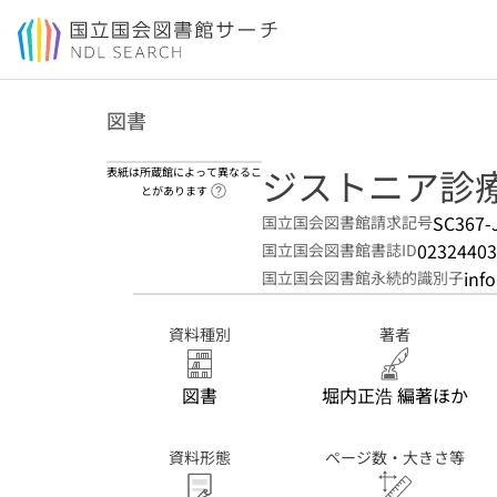
本文へ移動
図書
ジストニア診
表紙は所蔵館によって異なるこ
ヘルプページへのリンク
とがあります
SC367-
国立国会図書館請求記号
02324403
国立国会図書館書誌ID
inf
国立国会図書館永続的識別子
資料種別
著者
図書
堀内正浩 編著ほか
資料形態
ページ数・大きさ等