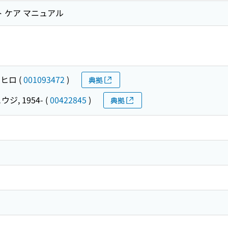
ト ケア マニュアル
サヒロ
(
001093472
)
典拠
ウジ, 1954-
(
00422845
)
典拠