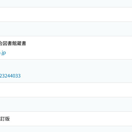
国会図書館蔵書
.jp
/023244033
改訂版