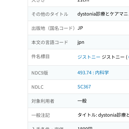
dystonia診療とケアマニ
その他のタイトル
JP
出版地（国名コード）
jpn
本文の言語コード
件名標目
ジストニー
ジストニー
(
493.74 : 内科学
NDC9版
SC367
NDLC
一般
対象利用者
タイトル: dystonia
一般注記
1800円
入手条件・定価