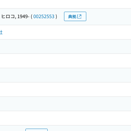
ヒロコ, 1949-
(
00252553
)
典拠
社