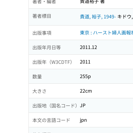
貴道裕子 著
著者・編者
著者標目
貴道, 裕子, 1949-
キドウ, 
東京 : ハースト婦人画報
出版事項
2011.12
出版年月日等
2011
出版年（W3CDTF）
255p
数量
22cm
大きさ
JP
出版地（国名コード）
jpn
本文の言語コード