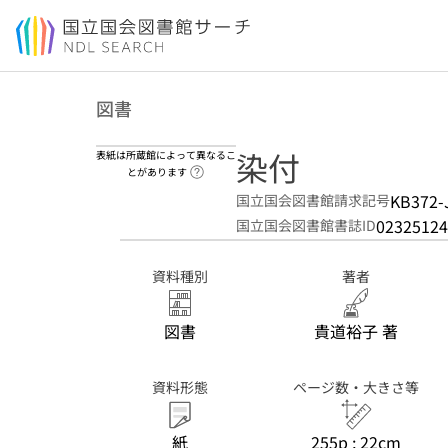
本文へ移動
図書
染付
表紙は所蔵館によって異なるこ
ヘルプページへのリンク
とがあります
KB372-
国立国会図書館請求記号
02325124
国立国会図書館書誌ID
資料種別
著者
図書
貴道裕子 著
資料形態
ページ数・大きさ等
紙
255p ; 22cm