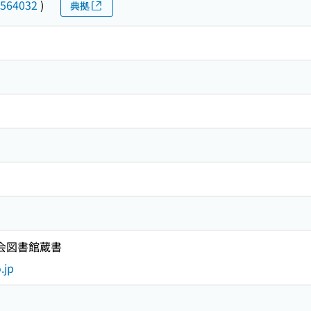
564032
)
典拠
国会図書館蔵書
.jp