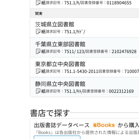
紙
751.1/ｷ/
0118904655
請求記号：
図書登録番号：
関東
茨城県立図書館
紙
751.1/ｷﾄﾞ/
請求記号：
千葉県立東部図書館
紙
7511/ 123/
2102476928
請求記号：
図書登録番号：
東京都立中央図書館
紙
751.1-5430-2011
71000
請求記号：
図書登録番号：
静岡県立中央図書館
紙
751.1/ｷﾄ/
0022312169
請求記号：
図書登録番号：
書店で探す
出版書誌データベース
から購
『Books』は各出版社から提供された情報による出