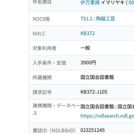
件名標目
伊万里焼
イマリヤキ
(
00
751.1 : 陶磁工芸
NDC9版
KB372
NDLC
一般
対象利用者
3900円
入手条件・定価
国立国会図書館
所蔵機関
KB372-J105
請求記号
連携機関・データベー
国立国会図書館 : 国立
ス
https://ndlsearch.ndl.go
023251245
書誌ID（NDLBibID）