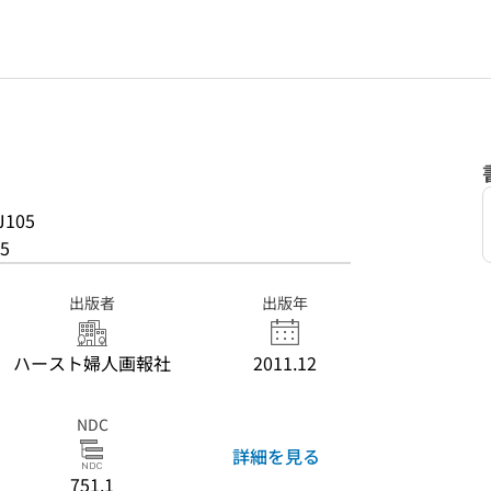
J105
5
出版者
出版年
ハースト婦人画報社
2011.12
NDC
詳細を見る
751.1