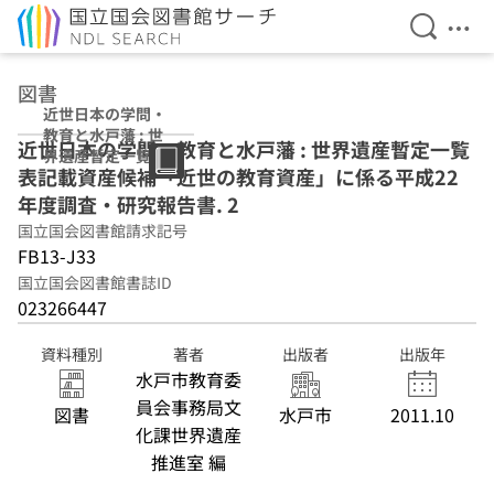
検索を開
メニ
本文へ移動
図書
近世日本の学問・
教育と水戸藩 : 世
近世日本の学問・教育と水戸藩 : 世界遺産暫定一覧
界遺産暫定一覧表
表記載資産候補「近世の教育資産」に係る平成22
記載資産候補「近
世の教育資産」に
年度調査・研究報告書. 2
係る平成22年度調
国立国会図書館請求記号
査・研究報告書 2
FB13-J33
国立国会図書館書誌ID
023266447
資料種別
著者
出版者
出版年
水戸市教育委
員会事務局文
図書
水戸市
2011.10
化課世界遺産
推進室 編