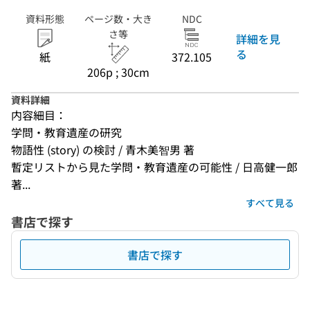
資料形態
ページ数・大き
NDC
さ等
詳細を見
る
紙
372.105
206p ; 30cm
資料詳細
内容細目：
学問・教育遺産の研究
物語性 (story) の検討 / 青木美智男 著
暫定リストから見た学問・教育遺産の可能性 / 日高健一郎 
著...
すべて見る
書店で探す
書店で探す