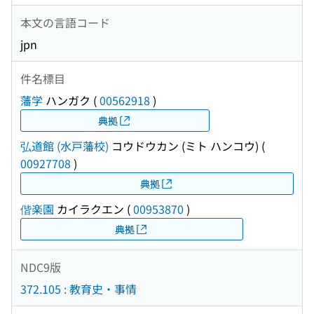
本文の言語コード
jpn
件名標目
藩学
ハンガク
(
00562918
)
典拠
弘道館 (水戸藩校)
コウドウカン (ミト ハンコウ)
(
00927708
)
典拠
偕楽園
カイラクエン
(
00953870
)
典拠
NDC9版
372.105 : 教育史・事情