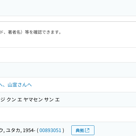
ド、著者名）等を確認できます。
んへ、山宣さんへ
キジ クン エ ヤマセン サン エ
 ユタカ, 1954-
(
00893051
)
典拠