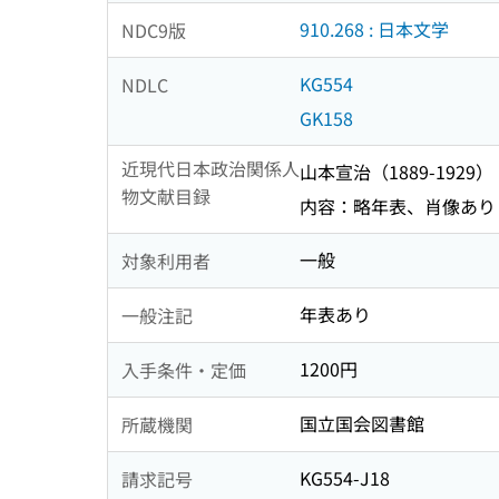
910.268 : 日本文学
NDC9版
KG554
NDLC
GK158
近現代日本政治関係人
山本宣治（1889-1929）
物文献目録
内容：略年表、肖像あり
一般
対象利用者
年表あり
一般注記
1200円
入手条件・定価
国立国会図書館
所蔵機関
KG554-J18
請求記号