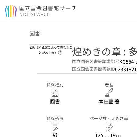
本文へ移動
図書
煌めきの章 :
表紙は所蔵館によって異なるこ
ヘルプページへのリンク
とがあります
KG554-
国立国会図書館請求記号
02331921
国立国会図書館書誌ID
資料種別
著者
図書
本庄豊 著
資料形態
ページ数・大きさ等
紙
125p ; 19cm