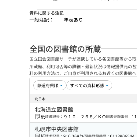
資料に関する注記
一般注記：
年表あり
全国の図書館の所蔵
国立国会図書館サーチが連携している各図書館等から取
所蔵館、利用可否等の詳細・最新状況は情報提供元の各
料の利用方法は、ご自身が利用されるお近くの図書館
北日本
北海道立図書館
紙
９１０．２６８／ＫＯ
11
請求記号：
図書登録番号：
札幌市中央図書館
紙
910.268/ｺ/
0118906544
請求記号：
図書登録番号：