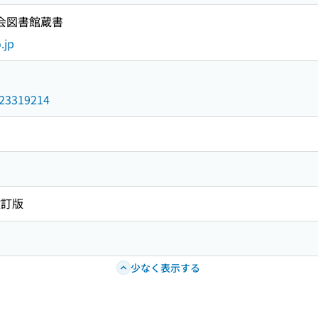
国会図書館蔵書
.jp
/023319214
改訂版
少なく表示する