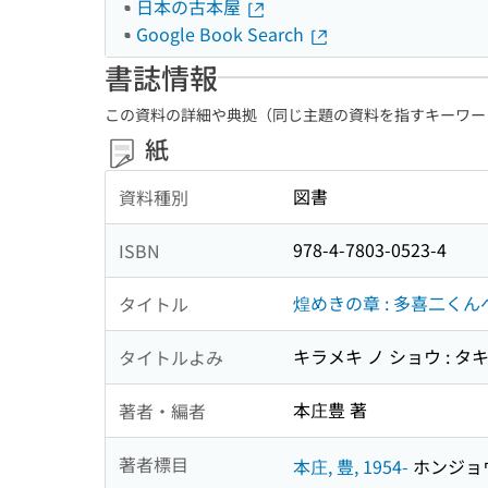
日本の古本屋
Google Book Search
書誌情報
この資料の詳細や典拠（同じ主題の資料を指すキーワー
紙
図書
資料種別
978-4-7803-0523-4
ISBN
煌めきの章 : 多喜二く
タイトル
キラメキ ノ ショウ : タ
タイトルよみ
本庄豊 著
著者・編者
著者標目
本庄, 豊, 1954-
ホンジョウ,