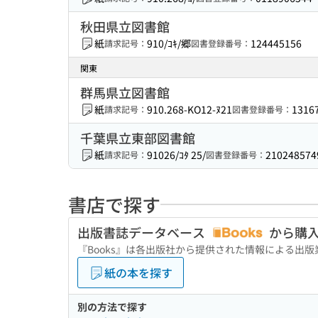
秋田県立図書館
紙
910/ｺｷ/郷
124445156
請求記号：
図書登録番号：
関東
群馬県立図書館
紙
910.268-KO12-ﾇ21
1316
請求記号：
図書登録番号：
千葉県立東部図書館
紙
91026/ｺﾀ 25/
210248574
請求記号：
図書登録番号：
書店で探す
出版書誌データベース
から購
『Books』は各出版社から提供された情報による出
紙の本を探す
別の方法で探す