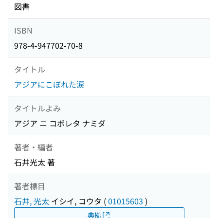
図書
ISBN
978-4-947702-70-8
タイトル
アジアにこぼれた涙
タイトルよみ
アジア ニ コボレタ ナミダ
著者・編者
石井光太 著
著者標目
石井, 光太
イシイ, コウタ
(
01015603
)
典拠