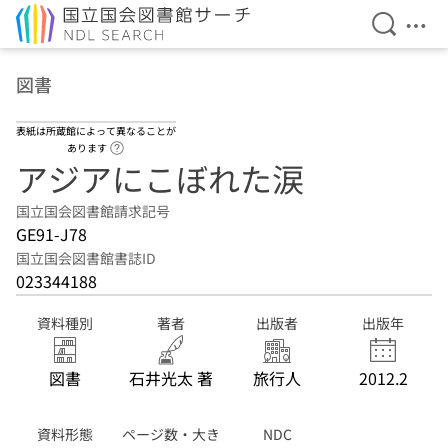
検索を開
メニ
本文へ移動
図書
表紙は所蔵館によって異なることが
ヘルプページへのリンク
あります
アジアにこぼれた涙
国立国会図書館請求記号
GE91-J78
国立国会図書館書誌ID
023344188
資料種別
著者
出版者
出版年
図書
石井光太 著
旅行人
2012.2
資料形態
ページ数・大き
NDC