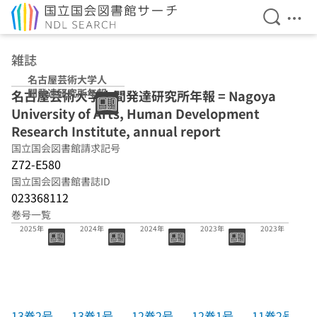
検索を開
メニ
本文へ移動
雑誌
名古屋芸術大学人
間発達研究所年報
名古屋芸術大学人間発達研究所年報 = Nagoya
University of Arts, Human Development
Research Institute, annual report
国立国会図書館請求記号
Z72-E580
国立国会図書館書誌ID
023368112
巻号一覧
13巻2号
13巻1号
12巻2号
12巻1号
11巻2号
2025年
2024年
2024年
2023年
2023年
13巻2号
13巻1号
12巻2号
12巻1号
11巻2号