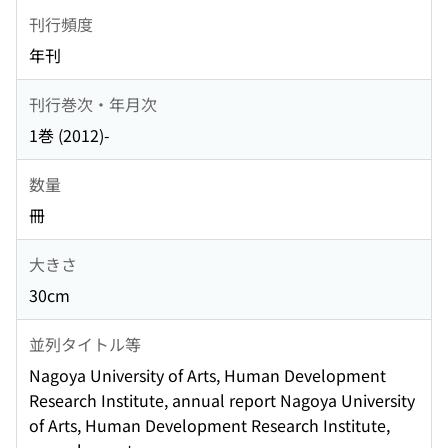
刊行頻度
年刊
刊行巻次・年月次
1巻 (2012)-
数量
冊
大きさ
30cm
並列タイトル等
Nagoya University of Arts, Human Development
Research Institute, annual report Nagoya University
of Arts, Human Development Research Institute,