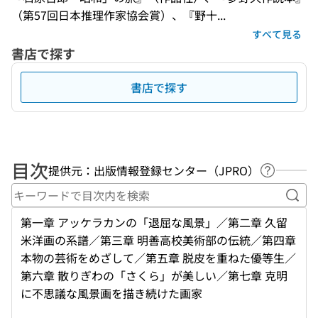
（第57回日本推理作家協会賞）、『野十...
すべて見る
書店で探す
書店で探す
目次
提供元：出版情報登録センター（JPRO）
ヘルプペ
キー
第一章 アッケラカンの「退屈な風景」／第二章 久留
米洋画の系譜／第三章 明善高校美術部の伝統／第四章
本物の芸術をめざして／第五章 脱皮を重ねた優等生／
第六章 散りぎわの「さくら」が美しい／第七章 克明
に不思議な風景画を描き続けた画家