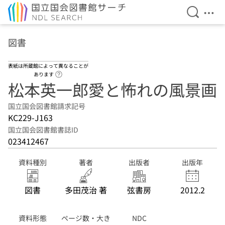
検索を開
メニ
本文へ移動
図書
表紙は所蔵館によって異なることが
ヘルプページへのリンク
あります
松本英一郎愛と怖れの風景画
国立国会図書館請求記号
KC229-J163
国立国会図書館書誌ID
023412467
資料種別
著者
出版者
出版年
図書
多田茂治 著
弦書房
2012.2
資料形態
ページ数・大き
NDC