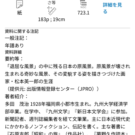
さ等
詳細を見
る
紙
723.1
183p ; 19cm
資料に関する注記
一般注記：
年譜あり
資料詳細
要約等：
「退屈な風景」の中に残る日本の原風景。原風景が壊され
生まれる奇妙な風景、その変貌する姿を描きつづけた画
家・松本英一郎の生涯
（提供元: 出版情報登録センター（JPRO））
著者紹介：
多田　茂治 1928年福岡県小郡市生まれ。九州大学経済学
部卒業。在学中、『九州文学』『新日本文学会』に参加。
新聞記者、週刊誌編集者を経て文筆業。主に日本近現代史
にかかわるノンフィクション、伝記を書く。主な著書に
『石原吉郎「昭和」の旅』（作品社）、『夢野久作読本』