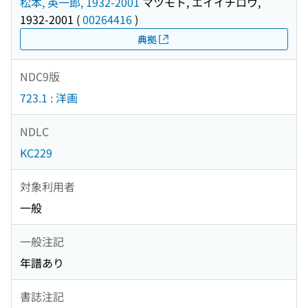
松本, 英一郎, 1932-2001
マツモト, エイイチロウ,
1932-2001
(
00264416
)
典拠
NDC9版
723.1 : 洋画
NDLC
KC229
対象利用者
一般
一般注記
年譜あり
書誌注記