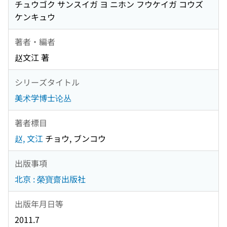
チュウゴク サンスイガ ヨ ニホン フウケイガ コウズ
ケンキュウ
著者・編者
赵文江 著
シリーズタイトル
美术学博士论丛
著者標目
赵, 文江
チョウ, ブンコウ
出版事項
北京 : 榮寶齋出版社
出版年月日等
2011.7