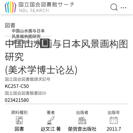
検索を開
メニ
本文へ移動
図書
中国山水画与日本
风景画构图研究
中国山水画与日本风景画构图
(美术学博士论丛)
研究
(美术学博士论丛)
国立国会図書館請求記号
KC257-C50
国立国会図書館書誌ID
023421580
資料種別
著者
出版者
出版年
図書
赵文江 著
榮寶齋出版社
2011.7