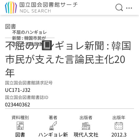
検索を開
メニ
本文へ移動
図書
不屈のハンギョレ
新聞 : 韓国市民が
不屈のハンギョレ新聞 : 韓国
支えた言論民主化
20年
市民が支えた言論民主化20
年
国立国会図書館請求記号
UC171-J32
国立国会図書館書誌ID
023440362
資料種別
著者
出版者
出版年
図書
ハンギョレ新
現代人文社
2012.3