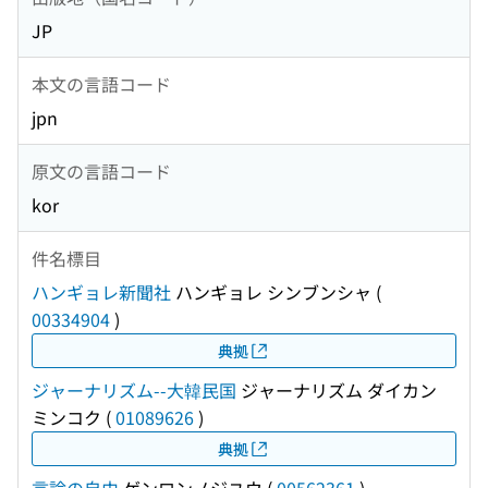
JP
本文の言語コード
jpn
原文の言語コード
kor
件名標目
ハンギョレ新聞社
ハンギョレ シンブンシャ
(
00334904
)
典拠
ジャーナリズム--大韓民国
ジャーナリズム ダイカン
ミンコク
(
01089626
)
典拠