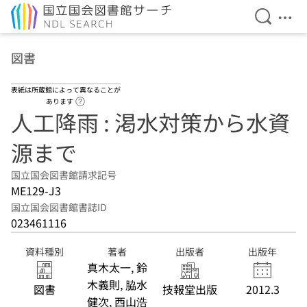
検索を開
メニ
本文へ移動
図書
表紙は所蔵館によって異なることが
ヘルプページへのリンク
あります
人工降雨 : 渇水対策から水資
源まで
国立国会図書館請求記号
ME129-J3
国立国会図書館書誌ID
023461116
資料種別
著者
出版者
出版年
真木太一, 鈴
木義則, 脇水
図書
技報堂出版
2012.3
健次, 西山浩