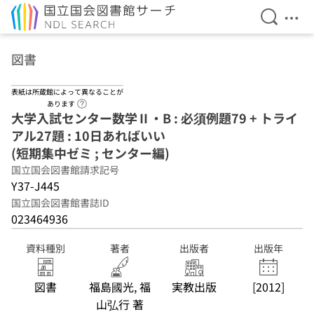
検索を開
メニ
本文へ移動
図書
表紙は所蔵館によって異なることが
ヘルプページへのリンク
あります
大学入試センター数学Ⅱ・B : 必須例題79 + トライ
アル27題 : 10日あればいい
(短期集中ゼミ ; センター編)
国立国会図書館請求記号
Y37-J445
国立国会図書館書誌ID
023464936
資料種別
著者
出版者
出版年
図書
福島國光, 福
実教出版
[2012]
山弘行 著