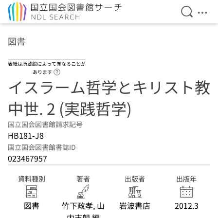
検索を開
メニ
本文へ移動
図書
表紙は所蔵館によって異なることが
ヘルプページへのリンク
あります
イスラーム哲学とキリスト教
中世. 2 (実践哲学)
国立国会図書館請求記号
HB181-J8
国立国会図書館書誌ID
023467957
資料種別
著者
出版者
出版年
図書
竹下政孝, 山
岩波書店
2012.3
内志朗 編