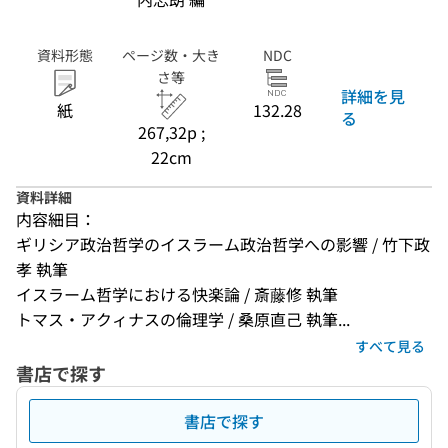
資料形態
ページ数・大き
NDC
さ等
詳細を見
紙
132.28
る
267,32p ;
22cm
資料詳細
内容細目：
ギリシア政治哲学のイスラーム政治哲学への影響 / 竹下政
孝 執筆
イスラーム哲学における快楽論 / 斎藤修 執筆
トマス・アクィナスの倫理学 / 桑原直己 執筆...
すべて見る
書店で探す
書店で探す