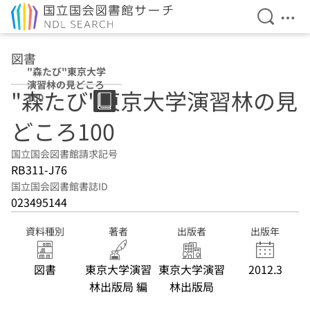
検索を開
メニ
本文へ移動
図書
"森たび"東京大学
演習林の見どころ
"森たび"東京大学演習林の見
100
どころ100
国立国会図書館請求記号
RB311-J76
国立国会図書館書誌ID
023495144
資料種別
著者
出版者
出版年
図書
東京大学演習
東京大学演習
2012.3
林出版局 編
林出版局