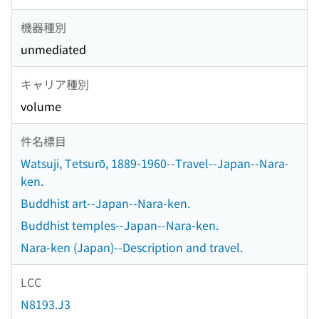
機器種別
unmediated
キャリア種別
volume
件名標目
Watsuji, Tetsurō, 1889-1960--Travel--Japan--Nara-
ken.
Buddhist art--Japan--Nara-ken.
Buddhist temples--Japan--Nara-ken.
Nara-ken (Japan)--Description and travel.
LCC
N8193.J3