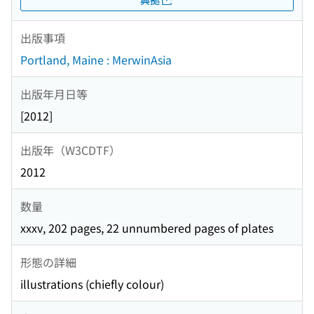
出版事項
Portland, Maine : MerwinAsia
出版年月日等
[2012]
出版年（W3CDTF）
2012
数量
xxxv, 202 pages, 22 unnumbered pages of plates
形態の詳細
illustrations (chiefly colour)