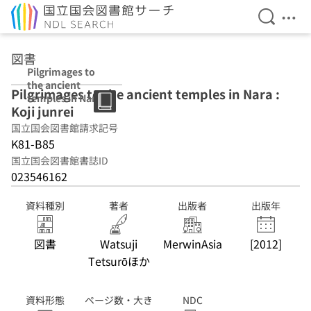
検索を開
メニ
本文へ移動
図書
Pilgrimages to
the ancient
Pilgrimages to the ancient temples in Nara :
temples in Nara
Koji junrei
: Koji junrei
国立国会図書館請求記号
K81-B85
国立国会図書館書誌ID
023546162
資料種別
著者
出版者
出版年
図書
Watsuji
MerwinAsia
[2012]
Tetsurōほか
資料形態
ページ数・大き
NDC