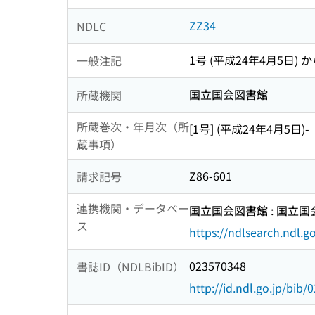
ZZ34
NDLC
1号 (平成24年4月5日) から
一般注記
国立国会図書館
所蔵機関
所蔵巻次・年月次（所
[1号] (平成24年4月5日)-
蔵事項）
Z86-601
請求記号
連携機関・データベー
国立国会図書館 : 国立
ス
https://ndlsearch.ndl.go
023570348
書誌ID（NDLBibID）
http://id.ndl.go.jp/bib