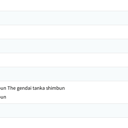
bun The gendai tanka shimbun
bun