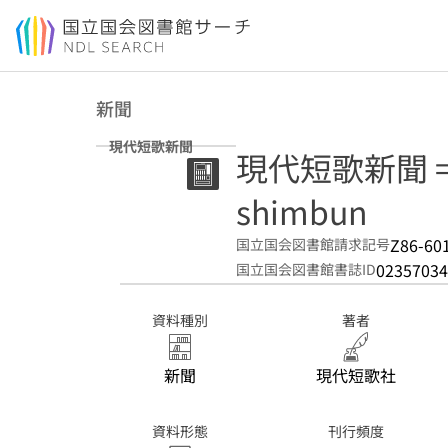
本文へ移動
新聞
現代短歌新聞
現代短歌新聞 = T
shimbun
Z86-60
国立国会図書館請求記号
02357034
国立国会図書館書誌ID
資料種別
著者
新聞
現代短歌社
資料形態
刊行頻度