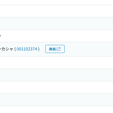
ン
ンカシャ
(
001102374
)
典拠