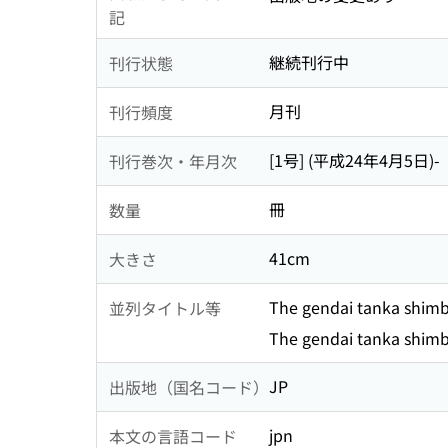
記
継続刊行中
刊行状態
月刊
刊行頻度
[1号] (平成24年4月5日)-
刊行巻次・年月次
冊
数量
41cm
大きさ
The gendai tanka shim
並列タイトル等
The gendai tanka shim
JP
出版地（国名コード）
jpn
本文の言語コード