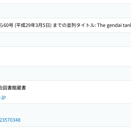
60号 (平成29年3月5日) までの並列タイトル: The gendai tank
国会図書館蔵書
.jp
/023570348