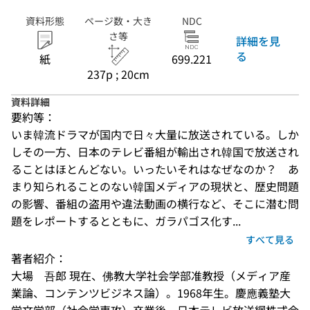
資料形態
ページ数・大き
NDC
さ等
詳細を見
る
紙
699.221
237p ; 20cm
資料詳細
要約等：
いま韓流ドラマが国内で日々大量に放送されている。しか
しその一方、日本のテレビ番組が輸出され韓国で放送され
ることはほとんどない。いったいそれはなぜなのか？　あ
まり知られることのない韓国メディアの現状と、歴史問題
の影響、番組の盗用や違法動画の横行など、そこに潜む問
題をレポートするとともに、ガラパゴス化す...
すべて見る
著者紹介：
大場　吾郎 現在、佛教大学社会学部准教授（メディア産
業論、コンテンツビジネス論）。1968年生。慶應義塾大