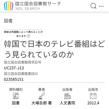
検索を開
メニ
本文へ移動
図書
表紙は所蔵館によって異なることが
ヘルプページへのリンク
あります
韓国で日本のテレビ番組はど
う見られているのか
国立国会図書館請求記号
UC237-J13
国立国会図書館書誌ID
023585151
資料種別
著者
出版者
出版年
図書
大場吾郎 著
人文書院
2012.4