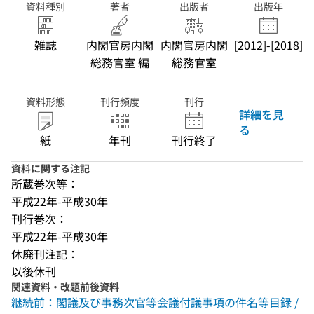
資料種別
著者
出版者
出版年
雑誌
内閣官房内閣
内閣官房内閣
[2012]-[2018]
総務官室 編
総務官室
資料形態
刊行頻度
刊行
詳細を見
る
紙
年刊
刊行終了
資料に関する注記
所蔵巻次等：
平成22年-平成30年
刊行巻次：
平成22年-平成30年
休廃刊注記：
以後休刊
関連資料・改題前後資料
継続前：閣議及び事務次官等会議付議事項の件名等目録 /