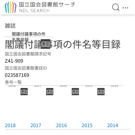
検索を開
メニ
本文へ移動
雑誌
閣議付議事項の件
名等目録
閣議付議事項の件名等目録
国立国会図書館請求記号
Z41-909
国立国会図書館書誌ID
023587169
巻号一覧
2018
2017
2016
2015
2014
2018
2017
2016
2015
2014