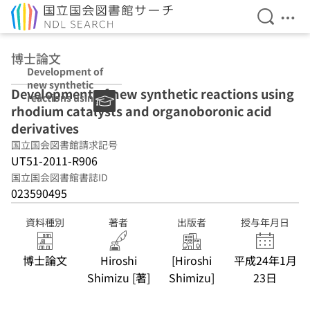
検索を開
メニ
本文へ移動
博士論文
Development of
new synthetic
Development of new synthetic reactions using
reactions using
rhodium catalysts and organoboronic acid
rhodium
catalysts and
derivatives
organoboronic
国立国会図書館請求記号
acid derivatives
UT51-2011-R906
国立国会図書館書誌ID
023590495
資料種別
著者
出版者
授与年月日
博士論文
Hiroshi
[Hiroshi
平成24年1月
Shimizu [著]
Shimizu]
23日