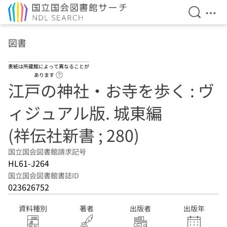
検索を開
メニ
本文へ移動
図書
表紙は所蔵館によって異なることが
ヘルプページへのリンク
あります
江戸の神社・お寺を歩く : ヴ
ィジュアル版. 城東編
(祥伝社新書 ; 280)
国立国会図書館請求記号
HL61-J264
国立国会図書館書誌ID
023626752
資料種別
著者
出版者
出版年