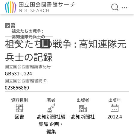
検索を開
メニ
本文へ移動
図書
祖父たちの戦争 :
高知連隊元兵士の
祖父たちの戦争 : 高知連隊元
記録
兵士の記録
国立国会図書館請求記号
GB531-J224
国立国会図書館書誌ID
023656860
資料種別
著者
出版者
出版年
図書
高知新聞社編
高知新聞社
2012.4
集局 企画・
編集