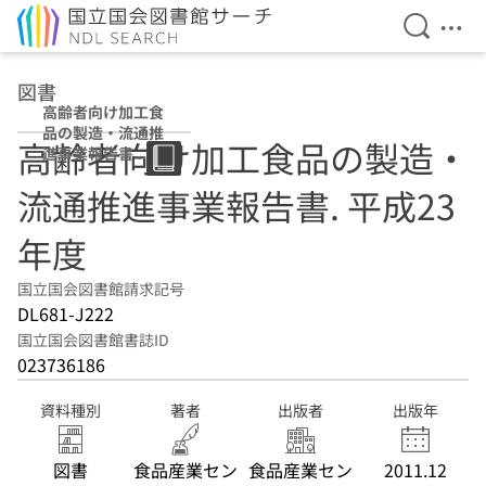
検索を開
メニ
本文へ移動
図書
高齢者向け加工食
品の製造・流通推
高齢者向け加工食品の製造・
進事業報告書 平
成23年度
流通推進事業報告書. 平成23
年度
国立国会図書館請求記号
DL681-J222
国立国会図書館書誌ID
023736186
資料種別
著者
出版者
出版年
図書
食品産業セン
食品産業セン
2011.12