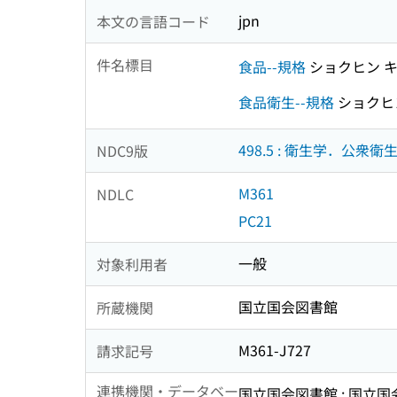
jpn
本文の言語コード
件名標目
食品--規格
ショクヒン 
食品衛生--規格
ショクヒ
498.5 : 衛生学．公衆
NDC9版
M361
NDLC
PC21
一般
対象利用者
国立国会図書館
所蔵機関
M361-J727
請求記号
連携機関・データベー
国立国会図書館 : 国立