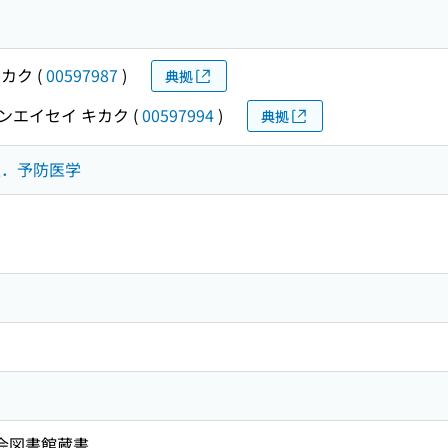
キカク
(
00597987
)
典拠
ンエイセイ キカク
(
00597994
)
典拠
衛生．予防医学
国会図書館蔵書