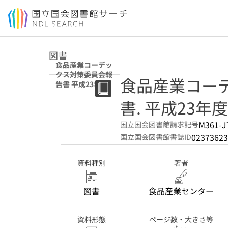
本文へ移動
図書
食品産業コーデッ
クス対策委員会報
食品産業コー
告書 平成23年度
書. 平成23年度
M361-J
国立国会図書館請求記号
02373623
国立国会図書館書誌ID
資料種別
著者
図書
食品産業センター
資料形態
ページ数・大きさ等