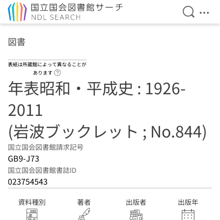
検索を開
メニ
本文へ移動
図書
表紙は所蔵館によって異なることが
ヘルプページへのリンク
あります
年表昭和・平成史 : 1926-
2011
(岩波ブックレット ; No.844)
国立国会図書館請求記号
GB9-J73
国立国会図書館書誌ID
023754543
資料種別
著者
出版者
出版年