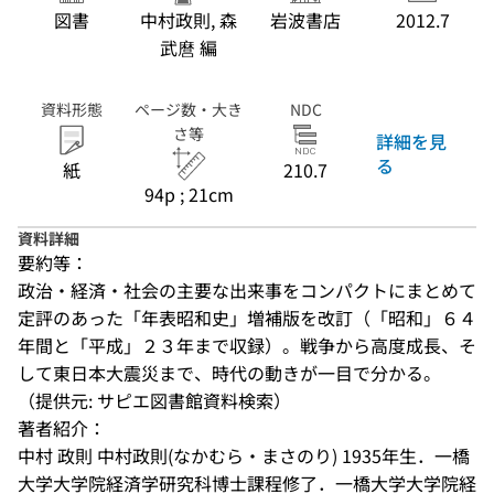
図書
中村政則, 森
岩波書店
2012.7
武麿 編
資料形態
ページ数・大き
NDC
さ等
詳細を見
る
紙
210.7
94p ; 21cm
資料詳細
要約等：
政治・経済・社会の主要な出来事をコンパクトにまとめて
定評のあった「年表昭和史」増補版を改訂（「昭和」６４
年間と「平成」２３年まで収録）。戦争から高度成長、そ
して東日本大震災まで、時代の動きが一目で分かる。
（提供元: サピエ図書館資料検索）
著者紹介：
中村 政則 中村政則(なかむら・まさのり) 1935年生．一橋
大学大学院経済学研究科博士課程修了．一橋大学大学院経