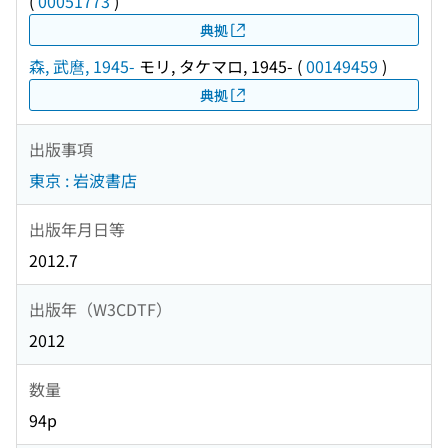
(
00051773
)
典拠
森, 武麿, 1945-
モリ, タケマロ, 1945-
(
00149459
)
典拠
出版事項
東京 : 岩波書店
出版年月日等
2012.7
出版年（W3CDTF）
2012
数量
94p