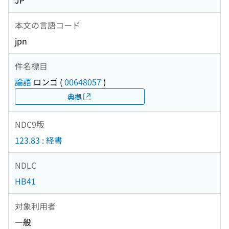
JP
本文の言語コード
jpn
件名標目
論語
ロンゴ
(
00648057
)
典拠
NDC9版
123.83 : 経書
NDLC
HB41
対象利用者
一般