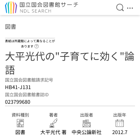
検索を開
メニ
本文へ移動
図書
表紙は所蔵館によって異なることが
ヘルプページへのリンク
あります
大平光代の"子育てに効く"論
語
国立国会図書館請求記号
HB41-J131
国立国会図書館書誌ID
023799680
資料種別
著者
出版者
出版年
図書
大平光代 著
中央公論新社
2012.7