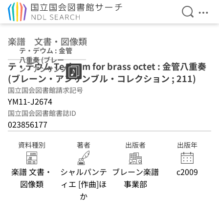
検索を開
メニ
本文へ移動
楽譜 文書・図像類
テ・デウム : 金管
八重奏 (ブレー
テ・デウム Te deum for brass octet : 金管八重奏
ン・アンサンブ
(ブレーン・アンサンブル・コレクション ; 211)
ル・コレクション
; 211)
国立国会図書館請求記号
YM11-J2674
国立国会図書館書誌ID
023856177
資料種別
著者
出版者
出版年
楽譜 文書・
シャルパンテ
ブレーン楽譜
c2009
図像類
ィエ [作曲]ほ
事業部
か