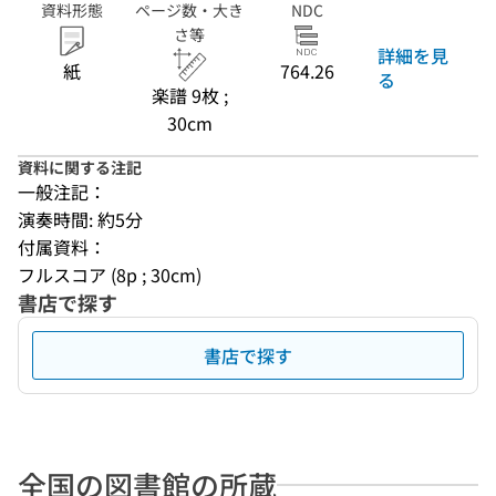
資料形態
ページ数・大き
NDC
さ等
詳細を見
紙
764.26
る
楽譜 9枚 ;
30cm
資料に関する注記
一般注記：
演奏時間: 約5分
付属資料：
フルスコア (8p ; 30cm)
書店で探す
書店で探す
全国の図書館の所蔵