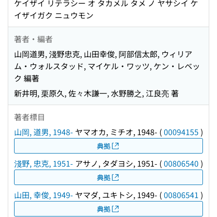
ケイザイ リテラシー オ タカメル タメ ノ ヤサシイ ケ
イザイガク ニュウモン
著者・編者
山岡道男, 淺野忠克, 山田幸俊, 阿部信太郎, ウィリア
ム・ウォルスタッド, マイケル・ワッツ, ケン・レベッ
ク 編著
新井明, 栗原久, 佐々木謙一, 水野勝之, 江良亮 著
著者標目
山岡, 道男, 1948-
ヤマオカ, ミチオ, 1948-
(
00094155
)
典拠
淺野, 忠克, 1951-
アサノ, タダヨシ, 1951-
(
00806540
)
典拠
山田, 幸俊, 1949-
ヤマダ, ユキトシ, 1949-
(
00806541
)
典拠