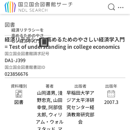
検索を開
メニ
本文へ移動
図書
経済リテラシーを
高めるためのやさ
経済リテラシーを高めるためのやさしい経済学入門
しい経済学入門
= Test of understanding in college economics
国立国会図書館請求記号
DA1-J399
国立国会図書館書誌ID
023856676
資料種別
著者
出版者
出版年
山岡道男, 淺
早稲田大学ア
野忠克, 山田
ジア太平洋研
図書
2007.3
幸俊, 阿部信
究センター経
太郎, ウィリ
済教育研究部
アム・ウォル
会
スタッド, マ