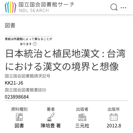
検索を開
メニ
本文へ移動
図書
表紙は所蔵館によって異なることが
ヘルプページへのリンク
あります
日本統治と植民地漢文 : 台湾
における漢文の境界と想像
国立国会図書館請求記号
KK21-J6
国立国会図書館書誌ID
023898684
資料種別
著者
出版者
出版年
図書
陳培豊 著
三元社
2012.8