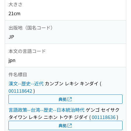
大きさ
21cm
出版地（国名コード）
JP
本文の言語コード
jpn
件名標目
漢文--歴史--近代
カンブン レキシ キンダイ
(
001118642
)
典拠
言語政策--台湾--歴史--日本統治時代
ゲンゴ セイサク
タイワン レキシ ニホン トウチ ジダイ
(
001118636
)
典拠