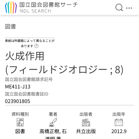
検索を開
メニ
本文へ移動
図書
表紙は所蔵館によって異なることが
ヘルプページへのリンク
あります
火成作用
(フィールドジオロジー ; 8)
国立国会図書館請求記号
ME411-J13
国立国会図書館書誌ID
023901805
資料種別
著者
出版者
出版年
図書
高橋正樹, 石
共立出版
2012.9
渡明 著