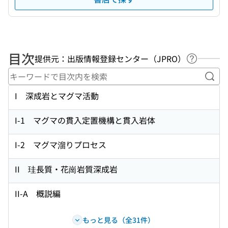
目次
提供元：出版情報登録センター（JPRO）
ヘルプペ
キー
I 深成岩とマグマ活動
I-1 マグマの貫入定置機構と貫入岩体
I-2 マグマ溜りプロセス
II 珪長質・花崗岩質深成岩
II-A 概説編
もっと見る（全31件）