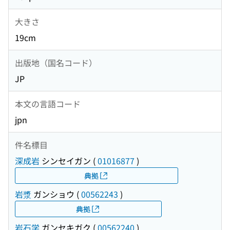
大きさ
19cm
出版地（国名コード）
JP
本文の言語コード
jpn
件名標目
深成岩
シンセイガン
(
01016877
)
典拠
岩漿
ガンショウ
(
00562243
)
典拠
岩石学
ガンセキガク
(
00562240
)