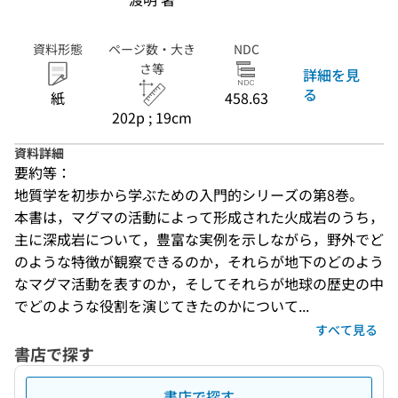
資料形態
ページ数・大き
NDC
さ等
詳細を見
る
紙
458.63
202p ; 19cm
資料詳細
要約等：
地質学を初歩から学ぶための入門的シリーズの第8巻。　
本書は，マグマの活動によって形成された火成岩のうち，
主に深成岩について，豊富な実例を示しながら，野外でど
のような特徴が観察できるのか，それらが地下のどのよう
なマグマ活動を表すのか，そしてそれらが地球の歴史の中
でどのような役割を演じてきたのかについて...
すべて見る
書店で探す
書店で探す