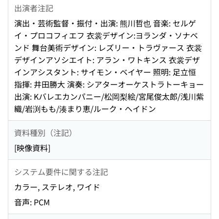
出演者注記
演出・芸術監督・振付・出演: 熊川哲也 音楽: セルゲ
イ・プロコフィエフ 衣裳デザイン:ヨランダ・ソナベ
ンド 舞台美術デザイン: レズリー・トラヴァース 衣裳
デザインアソシエイト: アラン・ワトキンス 衣裳デザ
インアシスタント: サイモン・ベイヤー 照明: 足立恒
指揮: 井田勝大 演奏: シアターオーケストラトーキョー
出演: Kバレエカンパニー/松岡梨絵/宮尾俊太郎/浅川紫
織/岩渕もも/湊まり恵/ルーク・ヘイドン
資料種別（注記）
[映像資料]
システム要件に関する注記
カラー, ステレオ, ワイド
音声: PCM