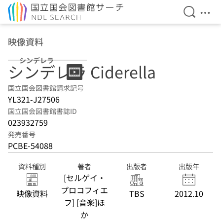
検索を開
メニ
本文へ移動
映像資料
シンデレラ
シンデレラ Ciderella
国立国会図書館請求記号
YL321-J27506
国立国会図書館書誌ID
023932759
発売番号
PCBE-54088
資料種別
著者
出版者
出版年
[セルゲイ・
プロコフィエ
映像資料
TBS
2012.10
フ] [音楽]ほ
か