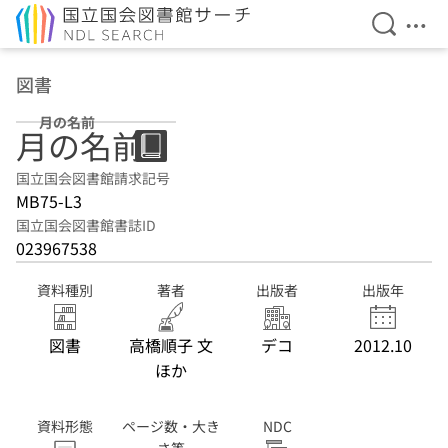
検索を開
メニ
本文へ移動
図書
月の名前
月の名前
国立国会図書館請求記号
MB75-L3
国立国会図書館書誌ID
023967538
資料種別
著者
出版者
出版年
図書
高橋順子 文
デコ
2012.10
ほか
資料形態
ページ数・大き
NDC