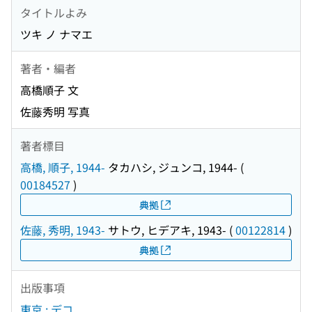
タイトルよみ
ツキ ノ ナマエ
著者・編者
高橋順子 文
佐藤秀明 写真
著者標目
高橋, 順子, 1944-
タカハシ, ジュンコ, 1944-
(
00184527
)
典拠
佐藤, 秀明, 1943-
サトウ, ヒデアキ, 1943-
(
00122814
)
典拠
出版事項
東京 : デコ