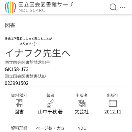
検索を開
メニ
本文へ移動
図書
表紙は所蔵館によって異なることが
ヘルプページへのリンク
あります
イナフク先生へ
国立国会図書館請求記号
GK158-J73
国立国会図書館書誌ID
023991502
資料種別
著者
出版者
出版年
図書
山中千秋 著
文芸社
2012.11
資料形態
ページ数・大き
NDC