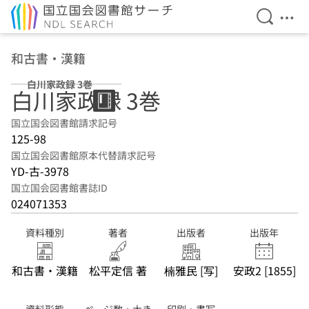
検索を開
メニ
本文へ移動
和古書・漢籍
白川家政録 3巻
白川家政録 3巻
国立国会図書館請求記号
125-98
国立国会図書館原本代替請求記号
YD-古-3978
国立国会図書館書誌ID
024071353
資料種別
著者
出版者
出版年
和古書・漢籍
松平定信 著
楠雅民 [写]
安政2 [1855]