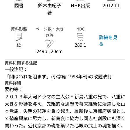
図書
鈴木由紀子
NHK出版
2012.11
著
資料形態
ページ数・大き
NDC
さ等
詳細を見
る
紙
289.1
249p ; 20cm
資料に関する注記
一般注記：
「闇はわれを阻まず」(小学館 1998年刊)の改題改訂
資料詳細
要約等：
２０１３年大河ドラマの主人公・新島八重の兄で、八重に
大きな影響を与え、先駆的な思想で幕末維新に活躍した山
本覚馬。失明の悲運を乗り越え、維新後に京都府顧問とし
て殖産興業に尽力し、新島襄に協力し同志社創設にも深く
関わった。近代京都の礎を築いた心眼の武士の魂を描く、