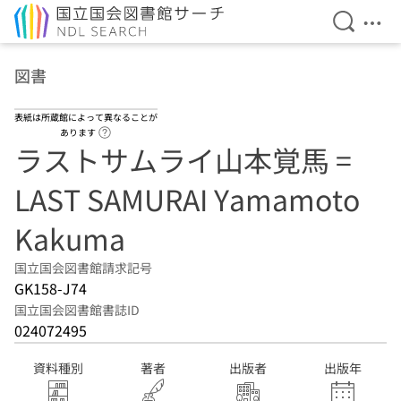
検索を開
メニ
本文へ移動
図書
表紙は所蔵館によって異なることが
ヘルプページへのリンク
あります
ラストサムライ山本覚馬 =
LAST SAMURAI Yamamoto
Kakuma
国立国会図書館請求記号
GK158-J74
国立国会図書館書誌ID
024072495
資料種別
著者
出版者
出版年