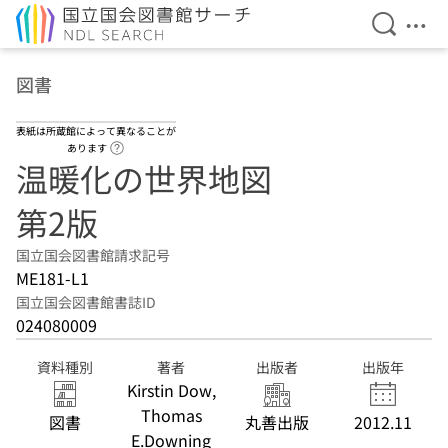
検索を開
メニ
本文へ移動
図書
表紙は所蔵館によって異なることが
ヘルプページへのリンク
あります
温暖化の世界地図
第2版
国立国会図書館請求記号
ME181-L1
国立国会図書館書誌ID
024080009
資料種別
著者
出版者
出版年
Kirstin Dow,
Thomas
図書
丸善出版
2012.11
E.Downing