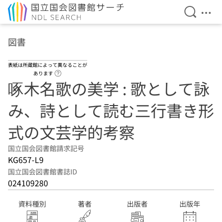
検索を開
メニ
本文へ移動
図書
表紙は所蔵館によって異なることが
ヘルプページへのリンク
あります
啄木名歌の美学 : 歌として詠
み、詩として読む三行書き形
式の文芸学的考察
国立国会図書館請求記号
KG657-L9
国立国会図書館書誌ID
024109280
資料種別
著者
出版者
出版年