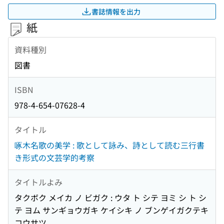
書誌情報を出力
紙
資料種別
図書
ISBN
978-4-654-07628-4
タイトル
啄木名歌の美学 : 歌として詠み、詩として読む三行書
き形式の文芸学的考察
タイトルよみ
タクボク メイカ ノ ビガク : ウタ ト シテ ヨミ シ ト シ
テ ヨム サンギョウガキ ケイシキ ノ ブンゲイガクテキ
コウサツ