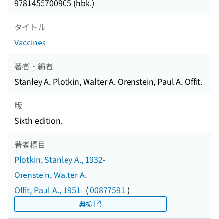
9781455700905 (hbk.)
タイトル
Vaccines
著者・編者
Stanley A. Plotkin, Walter A. Orenstein, Paul A. Offit.
版
Sixth edition.
著者標目
Plotkin, Stanley A., 1932-
Orenstein, Walter A.
Offit, Paul A., 1951-
(
00877591
)
典拠