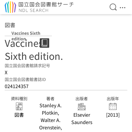
検索を開
メニ
本文へ移動
図書
Vaccines Sixth
edition.
Vaccines
Sixth edition.
国立国会図書館請求記号
X
国立国会図書館書誌ID
024124357
資料種別
著者
出版者
出版年
Stanley A.
Plotkin,
図書
Elsevier
[2013]
Walter A.
Saunders
Orenstein,